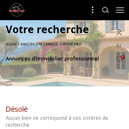
V
o
t
r
e
r
e
c
h
e
r
c
h
e
AGENCE IMMOBILIÈRE CARROS
VENTE PRO
Fr
Annonces d'immobilier professionnel
0
Désolé
Aucun bien ne correspond à vos critères de
recherche