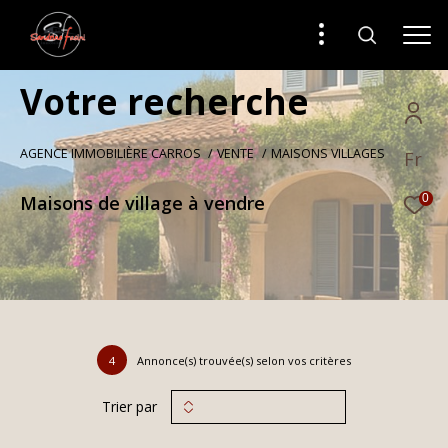
V
o
t
r
e
r
e
c
h
e
r
c
h
e
AGENCE IMMOBILIÈRE CARROS
VENTE
MAISONS VILLAGES
Fr
Maisons de village à vendre
0
4
Annonce(s) trouvée(s) selon vos critères
Trier par