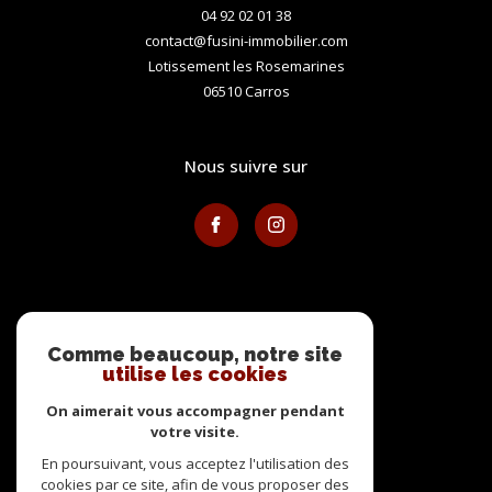
04 92 02 01 38
contact@fusini-immobilier.com
Lotissement les Rosemarines
06510
carros
nous suivre sur
avis clients
Comme beaucoup, notre site
utilise les cookies
On aimerait vous accompagner pendant
votre visite.
En poursuivant, vous acceptez l'utilisation des
adhérents
cookies par ce site, afin de vous proposer des