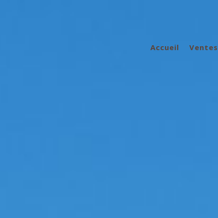
M
Maisons De 
Ma
Apparte
accueil
ventes
Terra
Loc
Locaux Com
G
Stationn