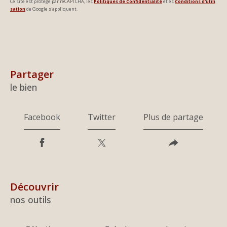
Ce site est protégé par reCAPTCHA, les
Politiques de Confidentialité
et es
Conditions d'utili
sation
de Google s'appliquent.
partager
le bien
Facebook
Twitter
Plus de partage
découvrir
nos outils