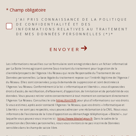
* Champ obligatoire
J'AI PRIS CONNAISSANCE DE LA POLITIQUE
DE CONFIDENTIALITÉ ET DES
INFORMATIONS RELATIVES AU TRAITEMENT
DE MES DONNÉES PERSONNELLES (*)*
ENVOYER
Les informations recueillies sur ce formulaire sont enregistrées dans un fichier informatisé
par La Boite Immo agissant comme Sous-traitant du traitement pour la gestion de la
clientèle/prospects de l'Agence / du Réseau qui reste Responsable du Traitement de vos
Données personnelles. La base légale du traitement repose sur l'intérêt légitime de l'Agence /
du Réseau. Elles sont conservées jusqu'à demande de suppression et sont destinées à
l'Agence / au Réseau. Conformément à la loi « informatique et libertés », vous disposez des
droits d’accès, de rectification, d’effacement, d’opposition, de limitation et de portabilité de vos
données. Vous pouvez retirer votre consentement à tout moment en contactant directement
l’Agence / Le Réseau. Consultez le site
https://cnil.fr/fr
pour plus d’informations sur vos droits.
Si vous estimez, après avoir contacté l'Agence / le Réseau, que vos droits « Informatique et
Libertés » ne sont pas respectés, vous pouvez adresser une réclamation à la CNIL. Nous vous
informons de l’existence de la liste d'opposition au démarchage téléphonique « Bloctel », sur
laquelle vous pouvez vous inscrire ici :
https://www.bloctel.gouv.fr
. Dans le cadre de la
protection des Données personnelles, nous vous invitons à ne pas inscrire de Données
sensibles dans le champ de saisie libre.