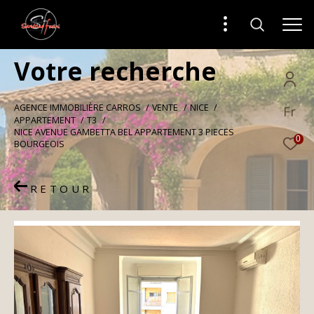
V
o
t
r
e
r
e
c
h
e
r
c
h
e
AGENCE IMMOBILIÈRE CARROS
VENTE
NICE
Fr
APPARTEMENT
T3
NICE AVENUE GAMBETTA BEL APPARTEMENT 3 PIECES
0
BOURGEOIS
RETOUR