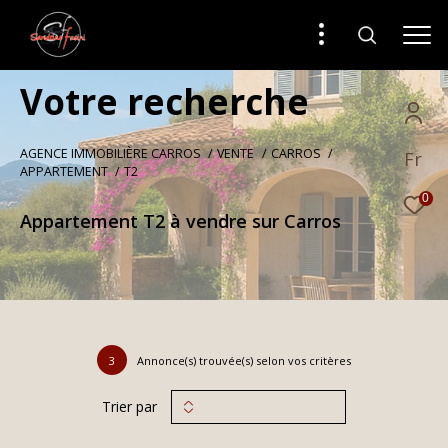
V
o
t
r
e
r
e
c
h
e
r
c
h
e
AGENCE IMMOBILIÈRE CARROS
VENTE
CARROS
Fr
APPARTEMENT
T2
0
Appartement T2 à vendre sur Carros
3
Annonce(s) trouvée(s) selon vos critères
Trier par