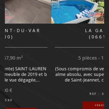
MOUGINS
(06250)
5 pièces - 205 m²
e
MOUGINS : Située dans un quartier résiden
f
tiel de MOUGINS, à quelques minutes de CA
NNES et à proximité de l'étang de...
1 830 000 €
REF : 3584