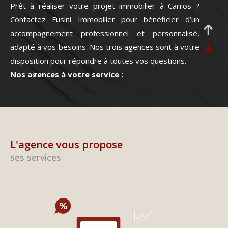
Prêt à réaliser votre projet immobilier à Carros ?
Contactez Fusini Immobilier pour bénéficier d’un
accompagnement professionnel et personnalisé,
adapté à vos besoins. Nos trois agences sont à votre
disposition pour répondre à toutes vos questions.
Nos agences à votre service :
Retrouvez-nous dans l’une de nos
trois agences
locales
, situées à Carros et Gattières :
Agence LES ROSEMARINES
– Lotissement LES
ROSEMARINES – CC LE BALI – 06510 CARROS – 📞
0
L'agence vous propose
4.92.02.01.38
ses services
Agence CARROS LE NEUF
– 2, rue de l’Eusière –
06510 CARROS – 📞
04.97.10.04.58
Agence GATTIERES
– 165, route de la Manda –
06510 GATTIERES – 📞
04.97.10.83.98
Bienvenue chez Sandrine FUSINI IMMOBILIER, votre
réseau d’agences immobilières à Carros et