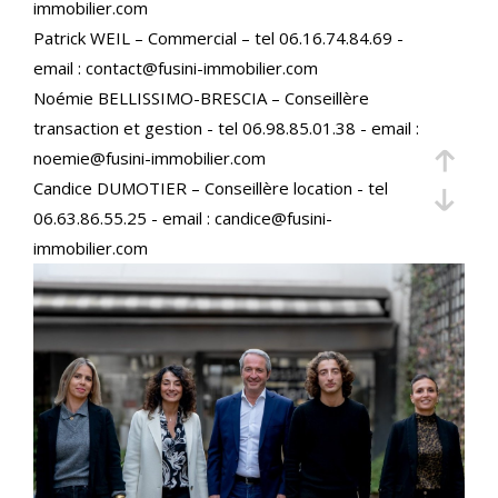
immobilier.com
maîtrise en droit, offre aux propriétaires bailleurs un
Patrick WEIL – Commercial – tel 06.16.74.84.69 -
accompagnement complet et diverses garanties
email : contact@fusini-immobilier.com
locatives. Nous gérons les aspects techniques,
Noémie BELLISSIMO-BRESCIA – Conseillère
juridiques et commerciaux, assurant ainsi la
transaction et gestion - tel 06.98.85.01.38 - email :
tranquillité d’esprit des propriétaires.
noemie@fusini-immobilier.com
Candice DUMOTIER – Conseillère location - tel
Estimation précise de votre bien
06.63.86.55.25 - email : candice@fusini-
immobilier.com
Confier l’estimation de votre bien à nos agences,
c’est choisir l’assurance d’une évaluation juste et
réaliste, basée sur une connaissance approfondie du
marché immobilier local. Que ce soit pour vendre ou
pour connaître la valeur de votre patrimoine, nous
réalisons des estimations précises et objectives.