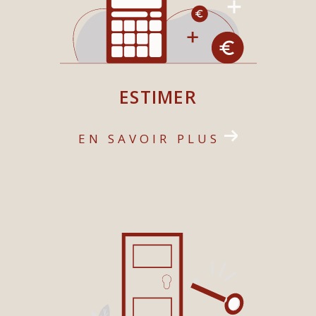
Gattières
. Avec
trois agences locales
, nous vous
accompagnons dans tous vos projets immobiliers,
que ce soit pour vendre, acheter, louer ou gérer
votre bien.
ESTIMER
Composée d’une équipe dynamique, nos agences se
distinguent par une approche personnalisée et un
EN SAVOIR PLUS
accompagnement sur-mesure pour tous vos projets
immobiliers. Que vous soyez vendeur, acheteur ou
investisseur, propriétaire, ou à la recherche d’une
location, nous mettons à votre service notre
expertise pour garantir la réussite de vos
démarches.
Notre mission : être à vos côtés à chaque étape de
votre projet immobilier, en vous apportant des