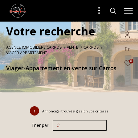
V
o
t
r
e
r
e
c
h
e
r
c
h
e
AGENCE IMMOBILIÈRE CARROS
VENTE
CARROS
Fr
VIAGER APPARTEMENT
0
Viager-Appartement en vente sur Carros
1
Annonce(s) trouvée(s) selon vos critères
Trier par