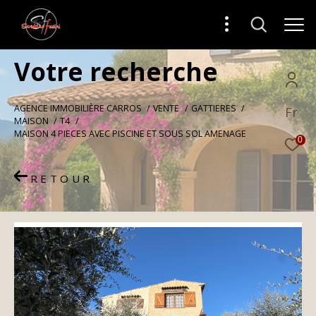
V
o
t
r
e
r
e
c
h
e
r
c
h
e
AGENCE IMMOBILIÈRE CARROS
VENTE
GATTIERES
Fr
MAISON
T4
MAISON 4 PIECES AVEC PISCINE ET SOUS SOL AMENAGE
0
RETOUR