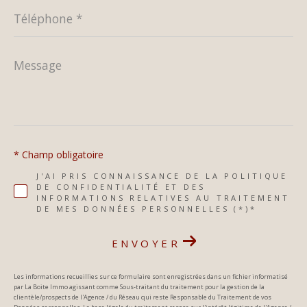
Téléphone
*
Message
*
* Champ obligatoire
J'AI PRIS CONNAISSANCE DE LA POLITIQUE
DE CONFIDENTIALITÉ ET DES
INFORMATIONS RELATIVES AU TRAITEMENT
DE MES DONNÉES PERSONNELLES (*)*
ENVOYER
Les informations recueillies sur ce formulaire sont enregistrées dans un fichier informatisé
par La Boite Immo agissant comme Sous-traitant du traitement pour la gestion de la
clientèle/prospects de l'Agence / du Réseau qui reste Responsable du Traitement de vos