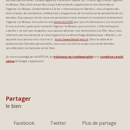
Données personnelles. La base légale du traitement repose sur l'intérêt légitime de l'Agence /
du Réseau. Elles sont conservées jusqu'à demande de suppression et sont destinées à
l'Agence / au Réseau. Conformément à la loi « informatique et libertés », vous disposez des
droits d’accès, de rectification, d’effacement, d’opposition, de limitation et de portabilité de vos
données. Vous pouvez retirer votre consentement à tout moment en contactant directement
l’Agence / Le Réseau. Consultez le site
https://cnil.fr/fr
pour plus d’informations sur vos droits.
Si vous estimez, après avoir contacté l'Agence / le Réseau, que vos droits « Informatique et
Libertés » ne sont pas respectés, vous pouvez adresser une réclamation à la CNIL. Nous vous
informons de l’existence de la liste d'opposition au démarchage téléphonique « Bloctel », sur
laquelle vous pouvez vous inscrire ici :
https://www.bloctel.gouv.fr
. Dans le cadre de la
protection des Données personnelles, nous vous invitons à ne pas inscrire de Données
sensibles dans le champ de saisie libre.
Ce site est protégé par reCAPTCHA, les
Politiques de Confidentialité
et es
Conditions d'utili
sation
de Google s'appliquent.
partager
le bien
Facebook
Twitter
Plus de partage