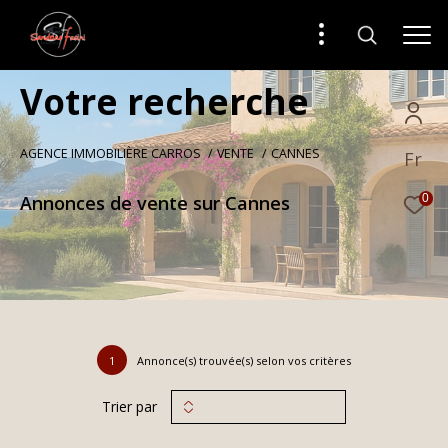
V
o
t
r
e
r
e
c
h
e
r
c
h
e
AGENCE IMMOBILIÈRE CARROS
VENTE
CANNES
Fr
Annonces de vente sur Cannes
0
1
Annonce(s) trouvée(s) selon vos critères
Trier par