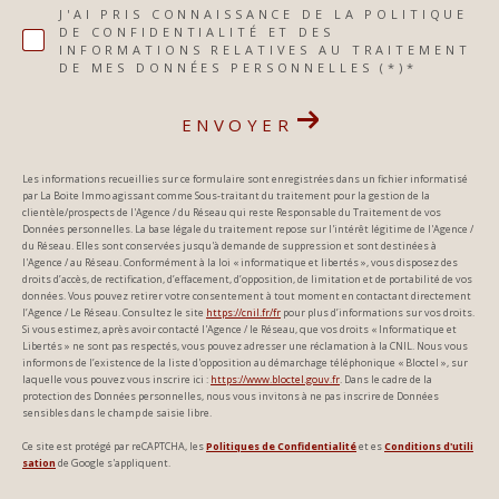
J'AI PRIS CONNAISSANCE DE LA POLITIQUE
DE CONFIDENTIALITÉ ET DES
INFORMATIONS RELATIVES AU TRAITEMENT
DE MES DONNÉES PERSONNELLES (*)*
ENVOYER
Les informations recueillies sur ce formulaire sont enregistrées dans un fichier informatisé
par La Boite Immo agissant comme Sous-traitant du traitement pour la gestion de la
clientèle/prospects de l'Agence / du Réseau qui reste Responsable du Traitement de vos
Données personnelles. La base légale du traitement repose sur l'intérêt légitime de l'Agence /
du Réseau. Elles sont conservées jusqu'à demande de suppression et sont destinées à
l'Agence / au Réseau. Conformément à la loi « informatique et libertés », vous disposez des
droits d’accès, de rectification, d’effacement, d’opposition, de limitation et de portabilité de vos
données. Vous pouvez retirer votre consentement à tout moment en contactant directement
l’Agence / Le Réseau. Consultez le site
https://cnil.fr/fr
pour plus d’informations sur vos droits.
Si vous estimez, après avoir contacté l'Agence / le Réseau, que vos droits « Informatique et
Libertés » ne sont pas respectés, vous pouvez adresser une réclamation à la CNIL. Nous vous
informons de l’existence de la liste d'opposition au démarchage téléphonique « Bloctel », sur
laquelle vous pouvez vous inscrire ici :
https://www.bloctel.gouv.fr
. Dans le cadre de la
protection des Données personnelles, nous vous invitons à ne pas inscrire de Données
sensibles dans le champ de saisie libre.
Ce site est protégé par reCAPTCHA, les
Politiques de Confidentialité
et es
Conditions d'utili
sation
de Google s'appliquent.