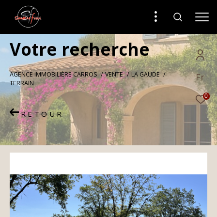
V
o
t
r
e
r
e
c
h
e
r
c
h
e
AGENCE IMMOBILIÈRE CARROS
VENTE
LA GAUDE
Fr
TERRAIN
0
RETOUR