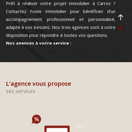
Prêt à réaliser votre projet immobilier à Carros ?
Contactez Fusini Immobilier pour bénéficier d’un
accompagnement professionnel et personnalisé,
adapté à vos besoins. Nos trois agences sont à votre
disposition pour répondre à toutes vos questions.
Nos agences à votre service :
Retrouvez-nous dans l’une de nos
trois agences
locales
, situées à Carros et Gattières :
Agence LES ROSEMARINES
– Lotissement LES
ROSEMARINES – CC LE BALI – 06510 CARROS – 📞
0
L'agence vous propose
4.92.02.01.38
ses services
Agence CARROS LE NEUF
– 2, rue de l’Eusière –
06510 CARROS – 📞
04.97.10.04.58
Agence GATTIERES
– 165, route de la Manda –
06510 GATTIERES – 📞
04.97.10.83.98
Bienvenue chez Sandrine FUSINI IMMOBILIER, votre
réseau d’agences immobilières à Carros et