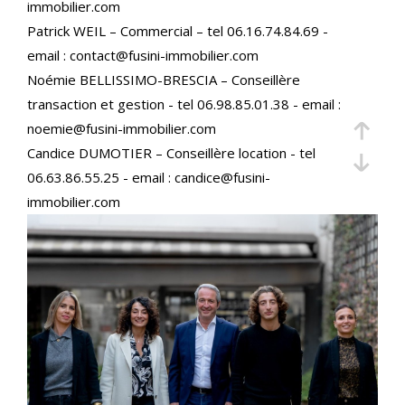
immobilier.com
maîtrise en droit, offre aux propriétaires bailleurs un
Patrick WEIL – Commercial – tel 06.16.74.84.69 -
accompagnement complet et diverses garanties
email : contact@fusini-immobilier.com
locatives. Nous gérons les aspects techniques,
Noémie BELLISSIMO-BRESCIA – Conseillère
juridiques et commerciaux, assurant ainsi la
transaction et gestion - tel 06.98.85.01.38 - email :
tranquillité d’esprit des propriétaires.
noemie@fusini-immobilier.com
Candice DUMOTIER – Conseillère location - tel
Estimation précise de votre bien
06.63.86.55.25 - email : candice@fusini-
immobilier.com
Confier l’estimation de votre bien à nos agences,
c’est choisir l’assurance d’une évaluation juste et
réaliste, basée sur une connaissance approfondie du
marché immobilier local. Que ce soit pour vendre ou
pour connaître la valeur de votre patrimoine, nous
réalisons des estimations précises et objectives.