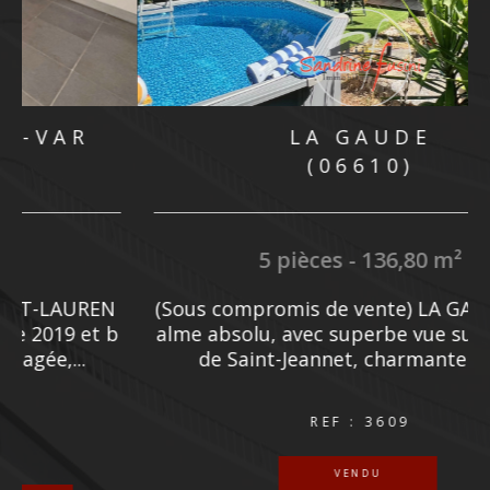
MOUGINS
(06250)
5 pièces - 205 m²
e
MOUGINS : Située dans un quartier résiden
f
tiel de MOUGINS, à quelques minutes de CA
NNES et à proximité de l'étang de...
1 830 000 €
REF : 3584