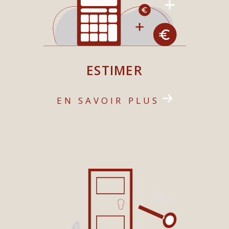
Gattières
. Avec
trois agences locales
, nous vous
accompagnons dans tous vos projets immobiliers,
que ce soit pour vendre, acheter, louer ou gérer
votre bien.
ESTIMER
Composée d’une équipe dynamique, nos agences se
distinguent par une approche personnalisée et un
EN SAVOIR PLUS
accompagnement sur-mesure pour tous vos projets
immobiliers. Que vous soyez vendeur, acheteur ou
investisseur, propriétaire, ou à la recherche d’une
location, nous mettons à votre service notre
expertise pour garantir la réussite de vos
démarches.
Notre mission : être à vos côtés à chaque étape de
votre projet immobilier, en vous apportant des